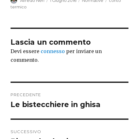
c
at
it
Autore
Alfredo Neri
Pubblicato
1 Giugno 2016
Categorie
Normative
Tag
conto
il
termico
e
s
te
b
A
r
o
p
o
p
Lascia un commento
k
Devi essere
connesso
per inviare un
commento.
Navigazione
PRECEDENTE
articoli
Le bistecchiere in ghisa
Articolo
precedente:
SUCCESSIVO