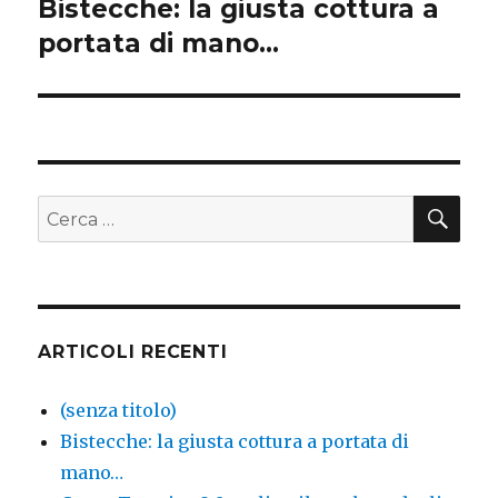
Bistecche: la giusta cottura a
Articolo
portata di mano…
successivo:
CE
Cerca:
ARTICOLI RECENTI
(senza titolo)
Bistecche: la giusta cottura a portata di
mano…