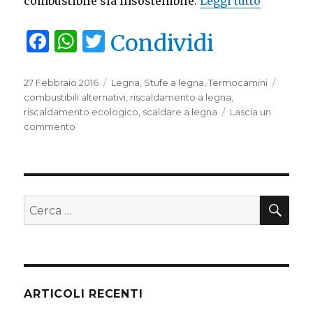
combustibile sia insostenibile.
Leggi tutto
“5 buoni 
F
W
T
Condividi
a
h
w
c
at
it
Pubblicato
27 Febbraio 2016
Categorie
Legna
,
Stufe a legna
,
Termocamini
Tag
il
combustibili alternativi
,
riscaldamento a legna
,
e
s
te
riscaldamento ecologico
,
scaldare a legna
Lascia un
b
A
r
commento
su
5
o
p
buoni
o
p
motivi
per
k
scegliere
CE
Cerca:
il
riscaldamento
a
legna
ARTICOLI RECENTI