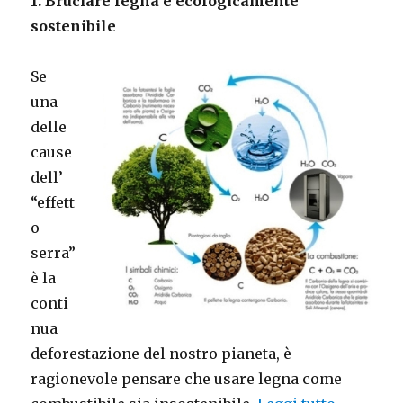
1. Bruciare legna è ecologicamente
sostenibile
Se
una
delle
cause
dell’
“effett
o
serra”
è la
conti
nua
deforestazione del nostro pianeta, è
ragionevole pensare che usare legna come