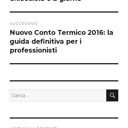
SUCCESSIVO
Nuovo Conto Termico 2016: la
Articolo
guida definitiva per i
successivo:
professionisti
CE
Cerca: