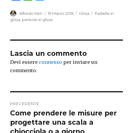
a
h
w
c
at
it
Autore
Alfredo Neri
Pubblicato
19 Marzo 2016
Categorie
Ghisa
Tag
Padelle in
il
ghisa
,
pentole in ghisa
e
s
te
b
A
r
o
p
o
p
Lascia un commento
k
Devi essere
connesso
per inviare un
commento.
Navigazione
PRECEDENTE
articoli
Come prendere le misure per
Articolo
progettare una scala a
precedente:
chiocciola o a giorno