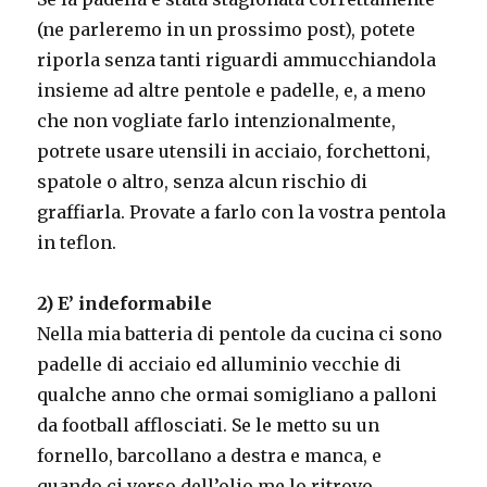
(ne parleremo in un prossimo post), potete
riporla senza tanti riguardi ammucchiandola
insieme ad altre pentole e padelle, e, a meno
che non vogliate farlo intenzionalmente,
potrete usare utensili in acciaio, forchettoni,
spatole o altro, senza alcun rischio di
graffiarla. Provate a farlo con la vostra pentola
in teflon.
2) E’ indeformabile
Nella mia batteria di pentole da cucina ci sono
padelle di acciaio ed alluminio vecchie di
qualche anno che ormai somigliano a palloni
da football afflosciati. Se le metto su un
fornello, barcollano a destra e manca, e
quando ci verso dell’olio me lo ritrovo