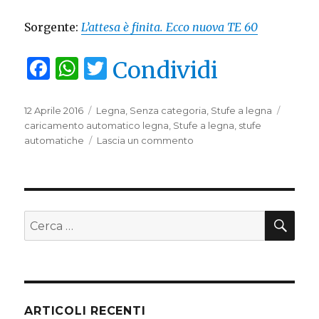
Sorgente:
L’attesa è finita. Ecco nuova TE 60
F
W
T
Condividi
a
h
w
c
at
it
Pubblicato
12 Aprile 2016
Categorie
Legna
,
Senza categoria
,
Stufe a legna
Tag
il
caricamento automatico legna
,
Stufe a legna
,
stufe
e
s
te
automatiche
Lascia un commento
su
b
A
r
L’attesa
è
o
p
finita.
o
p
Ecco
la
CE
Cerca:
k
nuova
TE
60
ARTICOLI RECENTI