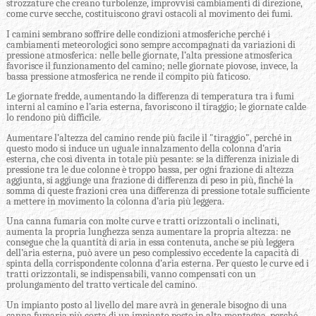
strozzature che creano turbolenze, improvvisi cambiamenti di direzione,
come curve secche, costituiscono gravi ostacoli al movimento dei fumi.
I camini sembrano soffrire delle condizioni atmosferiche perché i
cambiamenti meteorologici sono sempre accompagnati da variazioni di
pressione atmosferica: nelle belle giornate, l’alta pressione atmosferica
favorisce il funzionamento del camino; nelle giornate piovose, invece, la
bassa pressione atmosferica ne rende il compito più faticoso.
Le giornate fredde, aumentando la differenza di temperatura tra i fumi
interni al camino e l’aria esterna, favoriscono il tiraggio; le giornate calde
lo rendono più difficile.
Aumentare l’altezza del camino rende più facile il "tiraggio", perché in
questo modo si induce un uguale innalzamento della colonna d’aria
esterna, che così diventa in totale più pesante: se la differenza iniziale di
pressione tra le due colonne è troppo bassa, per ogni frazione di altezza
aggiunta, si aggiunge una frazione di differenza di peso in più, finché la
somma di queste frazioni crea una differenza di pressione totale sufficiente
a mettere in movimento la colonna d’aria più leggera.
Una canna fumaria con molte curve e tratti orizzontali o inclinati,
aumenta la propria lunghezza senza aumentare la propria altezza: ne
consegue che la quantità di aria in essa contenuta, anche se più leggera
dell’aria esterna, può avere un peso complessivo eccedente la capacità di
spinta della corrispondente colonna d’aria esterna. Per questo le curve ed i
tratti orizzontali, se indispensabili, vanno compensati con un
prolungamento del tratto verticale del camino.
Un impianto posto al livello del mare avrà in generale bisogno di una
canna fumaria più corta di un impianto posto in alta montagna, perché