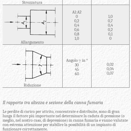
Strozzatura
A
1
:A
2
0
1,0
0,2
0,7
0,4
0,4
0,6
0,2
0,8
0,1
1,0
0
Allargamento
Angolo γ in °
0,02
30
0,04
45
0,07
60
Riduzione
Il rapporto tra altezza e sezione della canna fumaria
Le perdite di carico per attrito, concentrate e distribuite, sono di gran
lunga il fattore più importante nel determinare la caduta di pressione (o
meglio, nel nostro caso, di depressione) in canna fumaria e vanno valutate
con estrema attenzione per stabilire la possibilità di un impianto di
funzionare correttamente.