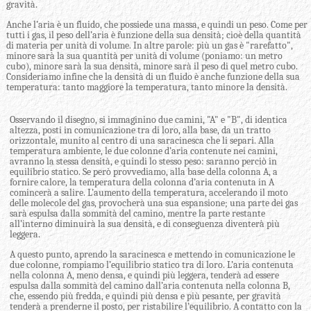
gravità.
Anche l’aria è un fluido, che possiede una massa, e quindi un peso. Come per
tutti i gas, il peso dell’aria è funzione della sua densità; cioè della quantità
di materia per unità di volume. In altre parole: più un gas è "rarefatto",
minore sarà la sua quantità per unità di volume (poniamo: un metro
cubo), minore sarà la sua densità, minore sarà il peso di quel metro cubo.
Consideriamo infine che la densità di un fluido è anche funzione della sua
temperatura: tanto maggiore la temperatura, tanto minore la densità.
Osservando il disegno, si immaginino due camini, "A" e "B", di identica
altezza, posti in comunicazione tra di loro, alla base, da un tratto
orizzontale, munito al centro di una saracinesca che li separi. Alla
temperatura ambiente, le due colonne d’aria contenute nei camini,
avranno la stessa densità, e quindi lo stesso peso: saranno perciò in
equilibrio statico. Se però provvediamo, alla base della colonna A, a
fornire calore, la temperatura della colonna d’aria contenuta in A
comincerà a salire. L’aumento della temperatura, accelerando il moto
delle molecole del gas, provocherà una sua espansione; una parte dei gas
sarà espulsa dalla sommità del camino, mentre la parte restante
all’interno diminuirà la sua densità, e di conseguenza diventerà più
leggera.
A questo punto, aprendo la saracinesca e mettendo in comunicazione le
due colonne, rompiamo l’equilibrio statico tra di loro. L’aria contenuta
nella colonna A, meno densa, e quindi più leggera, tenderà ad essere
espulsa dalla sommità del camino dall’aria contenuta nella colonna B,
che, essendo più fredda, e quindi più densa e più pesante, per gravità
tenderà a prenderne il posto, per ristabilire l’equilibrio. A contatto con la