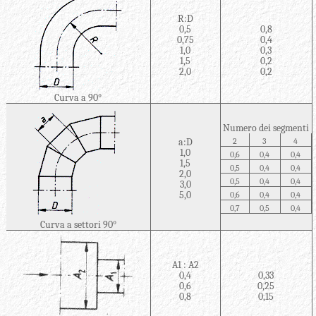
R:D
0,5
0,8
0,75
0,4
1,0
0,3
1,5
0,2
2,0
0,2
Curva a 90°
Numero dei segmenti
a:D
2
3
4
1,0
0,6
0,4
0,4
1,5
0,5
0,4
0,4
2,0
0,5
0,4
0,4
3,0
5,0
0,6
0,4
0,4
0,7
0,5
0,4
Curva a settori 90°
A
1
:
A
2
0,4
0,33
0,6
0,25
0,8
0,15