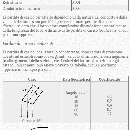
Refrattario
0,001
Condotto in muratura
0,003
Le perdite di carico per attrito dipendono dalla natura del condotto e dalla
velocità dei fumi, sono perciò in genere chiamate perdite di carico
distribuite,
dato che il loro valore complessivo dipende fondamentalmente
dalla lunghezza del tubo, e distinte dalle perdite di carico
localizzate,
di cui
parliamo appresso.
Perdite di carico localizzate
Le perdite di carico localizzate (o concentrate) sono cadute di pressione
dovute ad ostacoli come curve, gomiti, valvole, diramazioni, restringimenti
(o allargamenti) della sezione, etc. I valori del fattore di attrito per gli
ostacoli più comuni può essere ricavato da tabelle, di cui riportiamo
appresso un esempio parziale.
Caso
Dati Geometrici
Coefficiente
Angolo γ in °
0,1
10
0,2
30
0,4
45
0,7
60
1,2
90
Curva a 45°