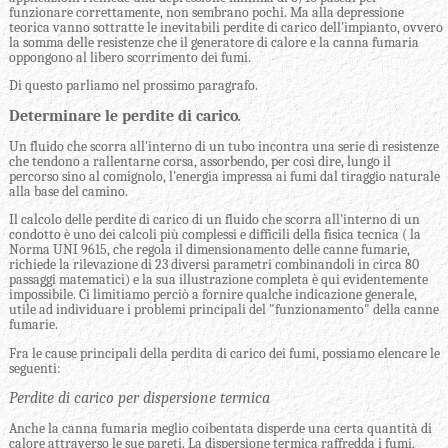
funzionare correttamente, non sembrano pochi. Ma alla depressione
teorica vanno sottratte le inevitabili perdite di carico dell'impianto, ovvero
la somma delle resistenze che il generatore di calore e la canna fumaria
oppongono al libero scorrimento dei fumi.
Di questo parliamo nel prossimo paragrafo.
Determinare le perdite di carico
.
Un fluido che scorra all'interno di un tubo incontra una serie di resistenze
che tendono a rallentarne corsa, assorbendo, per così dire, lungo il
percorso sino al comignolo, l'energia impressa ai fumi dal tiraggio naturale
alla base del camino.
Il calcolo delle perdite di carico di un fluido che scorra all'interno di un
condotto è uno dei calcoli più complessi e difficili della fisica tecnica ( la
Norma UNI 9615, che regola il dimensionamento delle canne fumarie,
richiede la rilevazione di 23 diversi parametri combinandoli in circa 80
passaggi matematici) e la sua illustrazione completa è qui evidentemente
impossibile. Ci limitiamo perciò a fornire qualche indicazione generale,
utile ad individuare i problemi principali del "funzionamento" della canne
fumarie.
Fra le cause principali della perdita di carico dei fumi, possiamo elencare le
seguenti:
Perdite di carico per dispersione termica
Anche la canna fumaria meglio coibentata disperde una certa quantità di
calore attraverso le sue pareti. La dispersione termica raffredda i fumi,