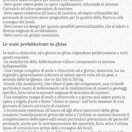
-Deve poter essere posta in opera rapidamente, riducendo al minimo
l'intralcio ad altre operazioni di cantiere.
-Deve essere resistente all'usura di cantiere, ed essere utilizzabile dal
personale di cantiere senza pregiudizio per la qualità della finitura alla
consegna dei locali.
-Deve avere un design per quanto possibile personalizzabile, che si adatti a
diverse esigenze di arredamento.
-Deve avere un prezzo contenuto.
Le scale prefabbricate in ghisa
Le scale a chiocciola ed a giorno in ghisa rispondono perfettamente a tutti
questi requisiti:
-La modularità della fabbricazione riduce i componenti al minimo
indispensabile.
-Una rampa completa di scala a chiocciola od a giorno, smontata, ha un
ingombro generalmente inferiore al mezzo metro cubo ed un peso, a
seconda delle larghezze, che va dai 150 ai 350 kg.
-Grazie alla modularità, che riduce il peso dei componenti, non richiede
particolari mezzi di sollevamento nè la realizzazione di casseri o ponteggi
specifici, fatte salve le normali esigenze di sicurezza di cantiere.
-Una completa rampa di scala a chiocciola o a giorno può essere posta in
opera a regola d'arte e finita "chiavi in mano" nell'arco massimo di una
giornata di lavoro ad orario di cantiere.
-L'eccezionale resistenza all'usura ed agli sforzi meccanici della ghisa
consente l'installazione al grezzo dei solai e l'utilizzo in cantiere durante il
completamento delle opere edili senza particolari precauzioni da parte del
personale, anche per la movimentazione dei materiali, fatta salva l'ultima
mano di verniciatura prima della consegna dei locali.