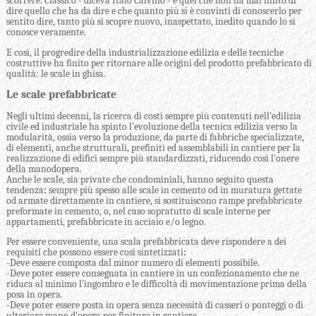
scorrere. Classico - diceva Italo Calvino - è quel che non ha mai finito di
dire quello che ha da dire e che quanto più si è convinti di conoscerlo per
sentito dire, tanto più si scopre nuovo, inaspettato, inedito quando lo si
conosce veramente.
E così, il progredire della industrializzazione edilizia e delle tecniche
costruttive ha finito per ritornare alle origini del prodotto prefabbricato di
qualità: le scale in ghisa.
Le scale prefabbricate
Negli ultimi decenni, la ricerca di costi sempre più contenuti nell'edilizia
civile ed industriale ha spinto l'evoluzione della tecnica edilizia verso la
modularità, ossia verso la produzione, da parte di fabbriche specializzate,
di elementi, anche strutturali, prefiniti ed assemblabili in cantiere per la
realizzazione di edifici sempre più standardizzati, riducendo così l'onere
della manodopera.
Anche le scale, sia private che condominiali, hanno seguito questa
tendenza
:
sempre più spesso alle scale in cemento od in muratura gettate
od armate direttamente in cantiere, si sostituiscono rampe prefabbricate
preformate in cemento, o, nel caso sopratutto di scale interne per
appartamenti, prefabbricate in acciaio e/o legno.
Per essere conveniente, una scala prefabbricata deve rispondere a dei
requisiti che possono essere così sintetizzati
:
-Deve essere composta dal minor numero di elementi possibile.
-Deve poter essere consegnata in cantiere in un confezionamento che ne
riduca al minimo l'ingombro e le difficoltà di movimentazione prima della
posa in opera.
-Deve poter essere posta in opera senza necessità di casseri o ponteggi o di
ulteriore mano d'opera per finiture in cantiere.