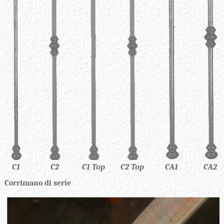
C2 Top
C1
C2
C1 Top
CA1
CA2
Corrimano di serie