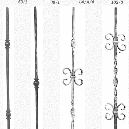
53/1
64/A/4
98/1
102/3