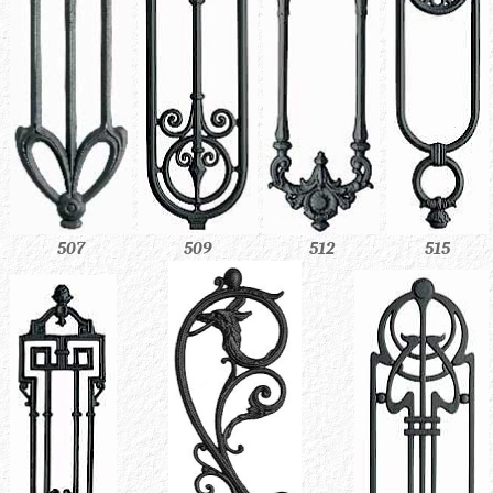
507
509
512
515