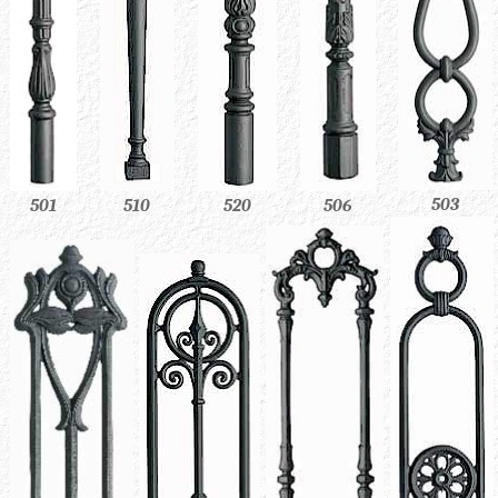
503
520
506
510
501