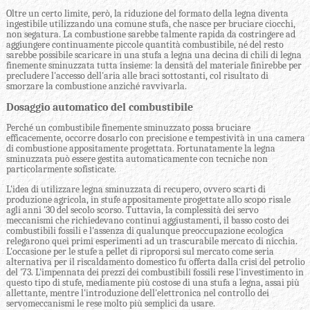
Oltre un certo limite, però, la riduzione del formato della legna diventa
ingestibile utilizzando una comune stufa, che nasce per bruciare ciocchi,
non segatura. La combustione sarebbe talmente rapida da costringere ad
aggiungere continuamente piccole quantità combustibile, né del resto
sarebbe possibile scaricare in una stufa a legna una decina di chili di legna
finemente sminuzzata tutta insieme
:
la densità del materiale finirebbe per
precludere l'accesso dell'aria alle braci sottostanti, col risultato di
smorzare la combustione anziché ravvivarla.
Dosaggio automatico del combustibile
Perché un combustibile finemente sminuzzato possa bruciare
efficacemente, occorre dosarlo con precisione e tempestività in una camera
di combustione appositamente progettata. Fortunatamente la legna
sminuzzata può essere gestita automaticamente con tecniche non
particolarmente sofisticate.
L'idea di utilizzare legna sminuzzata di recupero, ovvero scarti di
produzione agricola, in stufe appositamente progettate allo scopo risale
agli anni '30 del secolo scorso. Tuttavia, la complessità dei servo
meccanismi che richiedevano continui aggiustamenti, il basso costo dei
combustibili fossili e l'assenza di qualunque preoccupazione ecologica
relegarono quei primi esperimenti ad un trascurabile mercato di nicchia.
L'occasione per le stufe a pellet di riproporsi sul mercato come seria
alternativa per il riscaldamento domestico fu offerta dalla crisi del petrolio
del '73. L'impennata dei prezzi dei combustibili fossili rese l'investimento in
questo tipo di stufe, mediamente più costose di una stufa a legna, assai più
allettante, mentre l'introduzione dell'elettronica nel controllo dei
servomeccanismi le rese molto più semplici da usare.