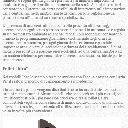
immesso, e regola quindi gli altri parametri in maniera imprecisa. Il
risultato è in genere il malfunzionamento della stufa. Alcuni costruttori
consentono all'utente una certa possibilità di intervento sulle impostazioni
della centralina, nella maggior parte dei casi, però, la regolazione dei
parametri va affidata ad un tecnico specializzato.
La presenza di una centralina di controllo presenta altri vantaggi:
accensione e spegnimento possono essere impostati in automatico e regolati
su un termostato ambiente ed anche i modelli più economici consentono
almeno la programmazione giornaliera/settimanale degli orari di
accensione. In sostanza, per ogni giorno della settimana è possibile
impostare orari diversi di accensione e durata del riscaldamento. Alcuni
modelli più sofisticati possono essere collegati ad una centralina gps o ad
un modem telefonico per consentire l'accensione a distanza, ideale per le
seconde case.
Pellet "Idro"
Nei modelli Idro lo scambio termico avviene con l'acqua anziché con l'aria.
Per il resto il principio di funzionamento è il medesimo.
I bruciatori a pellets vengono distribuiti sotto forma di stufe, termostufe,
camini e termocamini. Alcuni modelli, che sono però tra i più costosi, sono
"multicombustibile", possono cioè bruciare, oltre al pellets, altri
combustibili vegetali, come chicchi di mais o scorze di noci o di mandorle,
oltre alla stessa legna, lasciando all'utilizzatore la scelta del combustibile di
volta in volta più conveniente.