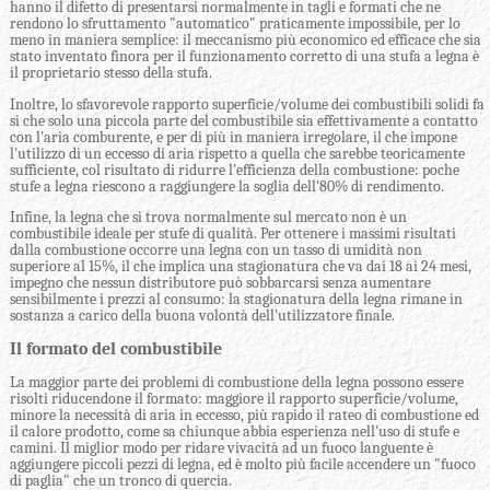
hanno il difetto di presentarsi normalmente in tagli e formati che ne
rendono lo sfruttamento "automatico" praticamente impossibile, per lo
meno in maniera semplice: il meccanismo più economico ed efficace che sia
stato inventato finora per il funzionamento corretto di una stufa a legna è
il proprietario stesso della stufa.
Inoltre, lo sfavorevole rapporto superficie/volume dei combustibili solidi fa
si che solo una piccola parte del combustibile sia effettivamente a contatto
con l'aria comburente, e per di più in maniera irregolare, il che impone
l'utilizzo di un eccesso di aria rispetto a quella che sarebbe teoricamente
sufficiente, col risultato di ridurre l'efficienza della combustione: poche
stufe a legna riescono a raggiungere la soglia dell'80% di rendimento.
Infine, la legna che si trova normalmente sul mercato non è un
combustibile ideale per stufe di qualità. Per ottenere i massimi risultati
dalla combustione occorre una legna con un tasso di umidità non
superiore al 15%, il che implica una stagionatura che va dai 18 ai 24 mesi,
impegno che nessun distributore può sobbarcarsi senza aumentare
sensibilmente i prezzi al consumo: la stagionatura della legna rimane in
sostanza a carico della buona volontà dell'utilizzatore finale.
Il formato del combustibile
La maggior parte dei problemi di combustione della legna possono essere
risolti riducendone il formato: maggiore il rapporto superficie/volume,
minore la necessità di aria in eccesso, più rapido il rateo di combustione ed
il calore prodotto, come sa chiunque abbia esperienza nell'uso di stufe e
camini. Il miglior modo per ridare vivacità ad un fuoco languente è
aggiungere piccoli pezzi di legna, ed è molto più facile accendere un "fuoco
di paglia" che un tronco di quercia.