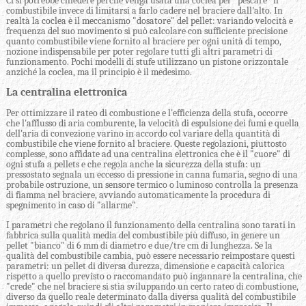
Ci si potrebbe chiedere perché venga usata una coclea per "pescare" il
combustibile invece di limitarsi a farlo cadere nel braciere dall'alto. In
realtà la coclea è il meccanismo "dosatore" del pellet
:
variando velocità e
frequenza del suo movimento si può calcolare con sufficiente precisione
quanto combustibile viene fornito al braciere per ogni unità di tempo,
nozione indispensabile per poter regolare tutti gli altri parametri di
funzionamento. Pochi modelli di stufe utilizzano un pistone orizzontale
anziché la coclea, ma il principio è il medesimo.
La centralina elettronica
Per ottimizzare il rateo di combustione e l'efficienza della stufa, occorre
che l'afflusso di aria comburente, la velocità di espulsione dei fumi e quella
dell'aria di convezione varino in accordo col variare della quantità di
combustibile che viene fornito al braciere. Queste regolazioni, piuttosto
complesse, sono affidate ad una centralina elettronica che è il "cuore" di
ogni stufa a pellets e che regola anche la sicurezza della stufa: un
pressostato segnala un eccesso di pressione in canna fumaria, segno di una
probabile ostruzione, un sensore termico o luminoso controlla la presenza
di fiamma nel braciere, avviando automaticamente la procedura di
spegnimento in caso di "allarme".
I parametri che regolano il funzionamento della centralina sono tarati in
fabbrica sulla qualità media del combustibile più diffuso, in genere un
pellet "bianco" di 6 mm di diametro e due/tre cm di lunghezza. Se la
qualità del combustibile cambia, può essere necessario reimpostare questi
parametri: un pellet di diversa durezza, dimensione e capacità calorica
rispetto a quello previsto o raccomandato può ingannare la centralina, che
"crede" che nel braciere si stia sviluppando un certo rateo di combustione,
diverso da quello reale determinato dalla diversa qualità del combustibile