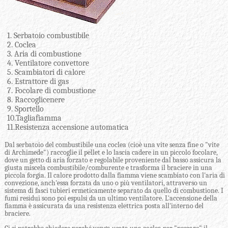
1. Serbatoio combustibile
2. Coclea
3. Aria di combustione
4. Ventilatore convettore
5. Scambiatori di calore
6. Estrattore di gas
7. Focolare di combustione
8. Raccoglicenere
9. Sportello
10.Tagliafiamma
11.Resistenza accensione automatica
Dal serbatoio del combustibile una coclea (cioè una vite senza fine o "vite
di Archimede") raccoglie il pellet e lo lascia cadere in un piccolo focolare,
dove un getto di aria forzato e regolabile proveniente dal basso assicura la
giusta miscela combustibile/comburente e trasforma il braciere in una
piccola forgia. Il calore prodotto dalla fiamma viene scambiato con l'aria di
convezione, anch'essa forzata da uno o più ventilatori, attraverso un
sistema di fasci tubieri ermeticamente separato da quello di combustione. I
fumi residui sono poi espulsi da un ultimo ventilatore. L'accensione della
fiamma è assicurata da una resistenza elettrica posta all'interno del
braciere.