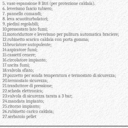
5. vaso espansione 8 litri (per protezione caldaia).
6. leverismo fascio tubiero;
7. pannello comandi;
8. leva scuotiturbolatori;
9. piedini regolabili;
10.pressostato lato fumi;
11.motoriduttore e leverismo per pulitura automatica braciere;
12.rubinetto scarico caldaia con porta gomma;
13.bruciatore autopulente;
14.aspiratore fumi;
15.cassetti cenere;
16.circolatore impianto;
17.uscita fumi;
18.valvola sfiato;
19.pozzetto per sonda temperatura e termostato di sicurezza;
20.termostato sicurezza;
21.trasduttore di pressione;
22.scheda elettronica;
23.valvola di sicurezza tarata a 3 bar;
24.mandata impianto;
25.ritorno impianto;
26.rubinetto carico caldaia;
27.serbatoio pellet